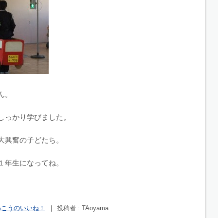
ん。
しっかり学びました。
大興奮の子どたち。
１年生になってね。
わこうのいいね！
|
投稿者 : TAoyama