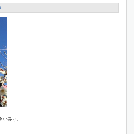
２
良い香り。