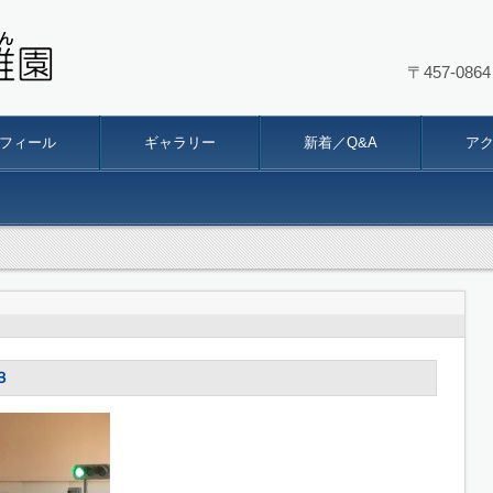
〒457-0
幼稚園
フィール
ギャラリー
新着／Q&A
ア
３