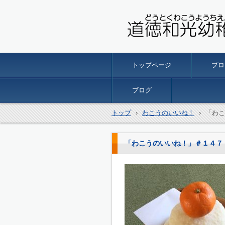
名古屋市南区の 道徳和光
トップページ
プロ
ブログ
トップ
›
わこうのいいね！
›
「わこ
「わこうのいいね！」＃１４７