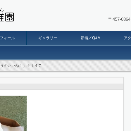
〒457-0
幼稚園
フィール
ギャラリー
新着／Q&A
ア
うのいいね！」＃１４７