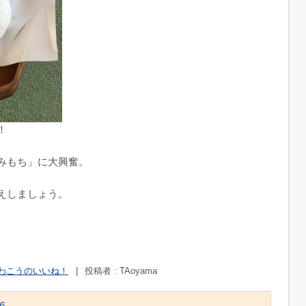
！
みもち」に大興奮。
えしましょう。
わこうのいいね！
|
投稿者 : TAoyama
６