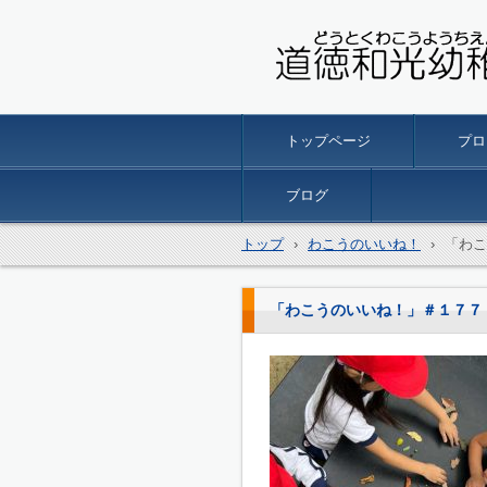
名古屋市南区の 道徳和光
トップページ
プロ
ブログ
トップ
›
わこうのいいね！
›
「わこ
「わこうのいいね！」＃１７７