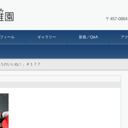
〒457-0
幼稚園
フィール
ギャラリー
新着／Q&A
ア
うのいいね！」＃１７７