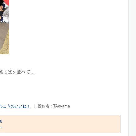
葉っぱを並べて…
わこうのいいね！
|
投稿者 : TAoyama
６
→