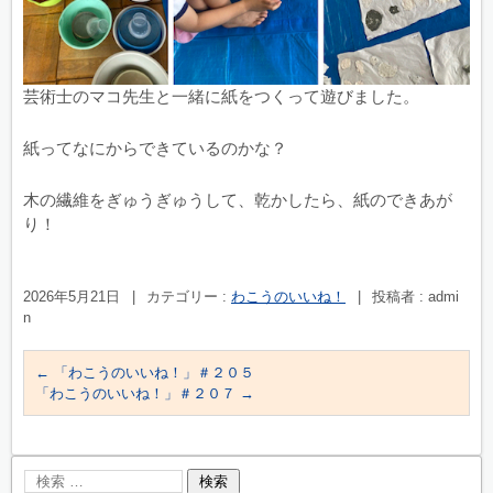
芸術士のマコ先生と一緒に紙をつくって遊びました。
紙ってなにからできているのかな？
木の繊維をぎゅうぎゅうして、乾かしたら、紙のできあが
り！
2026年5月21日
|
カテゴリー :
わこうのいいね！
|
投稿者 : admi
n
←
「わこうのいいね！」＃２０５
「わこうのいいね！」＃２０７
→