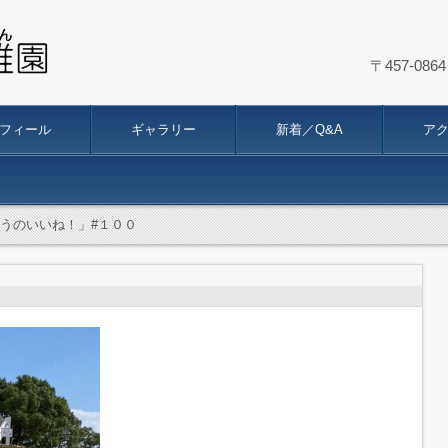
〒457-0
幼稚園
フィール
ギャラリー
新着／Q&A
ア
うのいいね！」#１００