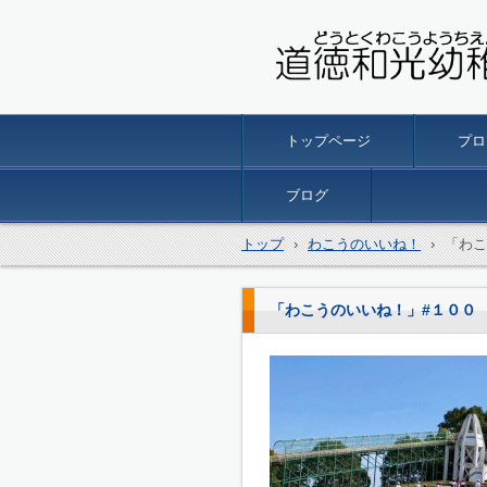
名古屋市南区の 道徳和光
トップページ
プロ
ブログ
トップ
›
わこうのいいね！
›
「わこ
「わこうのいいね！」#１００