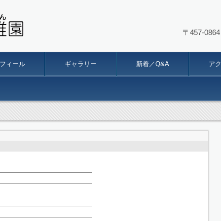
〒457-0
幼稚園
フィール
ギャラリー
新着／Q&A
ア